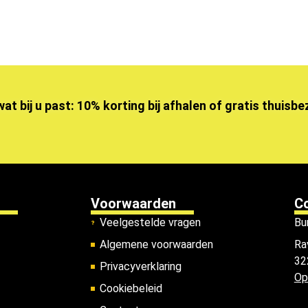
wat bij u past: 10% korting bij afhalen of gratis thuisb
Voorwaarden
C
Veelgestelde vragen
Bu
Algemene voorwaarden
Ra
32
Privacyverklaring
Op
Cookiebeleid