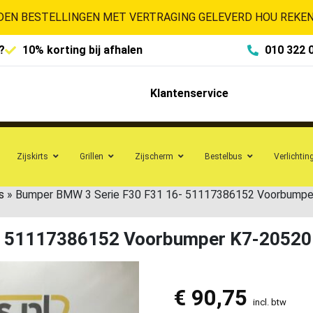
EN BESTELLINGEN MET VERTRAGING GELEVERD HOU REKENI
?
10% korting bij afhalen
010 322 
Klantenservice
Zijskirts
Grillen
Zijscherm
Bestelbus
Verlichtin
s
»
Bumper BMW 3 Serie F30 F31 16- 51117386152 Voorbumpe
- 51117386152 Voorbumper K7-20520
€
90,75
incl. btw