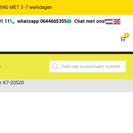
NG MET 3-7 werkdagen
01 11
whatsapp 0644665355
Chat met ons!
0
Wi
g
r K7-20520