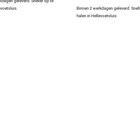
kdagen geleverd. Sneller op te
evoetsluis.
Binnen 2 werkdagen geleverd. Snell
halen in Hellevoetsluis.