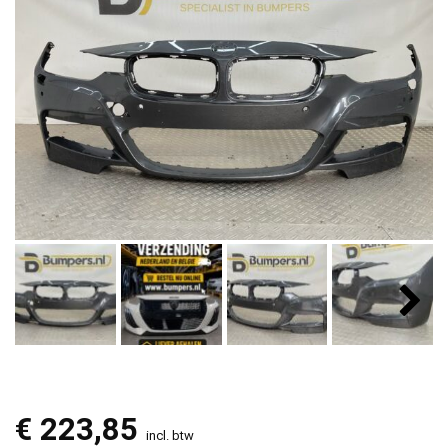
€
223,85
incl. btw