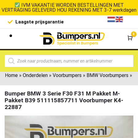
IVM VAKANTIE WORDEN BESTELLINGEN MET
VERTRAGING GELEVERD HOU REKENING MET 3-7 werkdagen
Laagste prijsgarantie
De goedko
0
Wi
Home
»
Onderdelen
»
Voorbumpers
»
BMW Voorbumpers
»
Bumper BMW 3 Serie F30 F31 M Pakket M-
Pakket B39 511115857711 Voorbumper K4-
22887