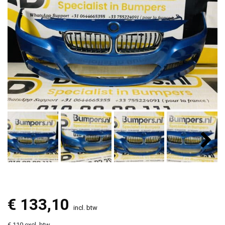
€
133,10
incl. btw
€ 110 excl. btw