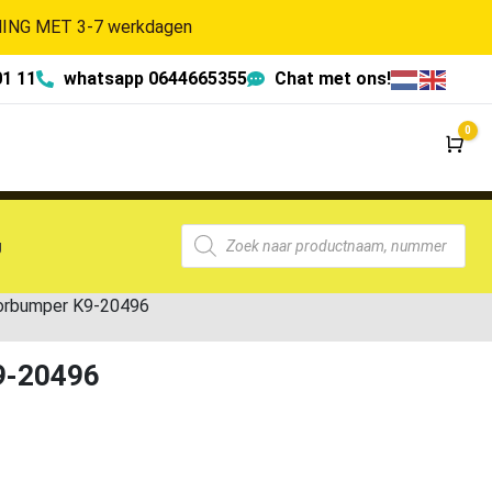
NG MET 3-7 werkdagen
01 11
whatsapp 0644665355
Chat met ons!
0
Wi
g
orbumper K9-20496
9-20496