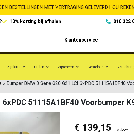
EN BESTELLINGEN MET VERTRAGING GELEVERD HOU REKENI
?
10% korting bij afhalen
010 322 
Klantenservice
Zijskirts
Grillen
Zijscherm
Bestelbus
Verlichtin
s
»
Bumper BMW 3 Serie G20 G21 LCI 6xPDC 51115A1BF40 Vo
CI 6xPDC 51115A1BF40 Voorbumper K
€
139,15
incl. btw