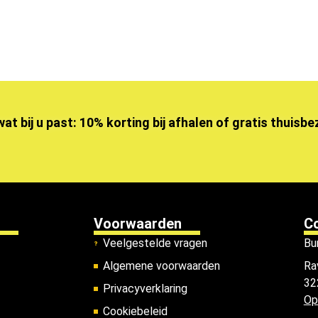
wat bij u past: 10% korting bij afhalen of gratis thuisb
Voorwaarden
C
Veelgestelde vragen
Bu
Algemene voorwaarden
Ra
32
Privacyverklaring
Op
Cookiebeleid