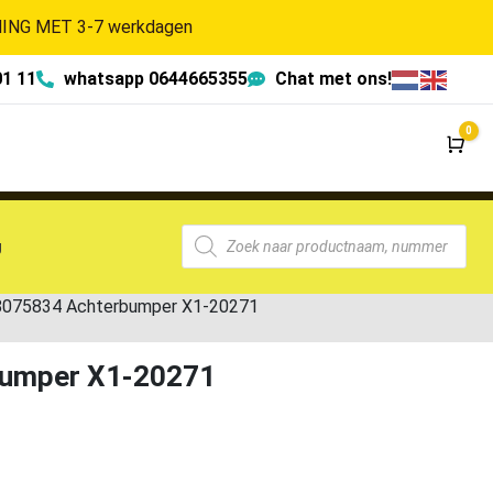
NG MET 3-7 werkdagen
01 11
whatsapp 0644665355
Chat met ons!
0
Wi
g
8075834 Achterbumper X1-20271
bumper X1-20271