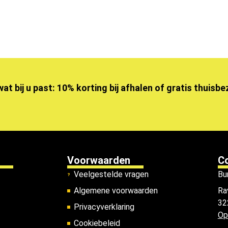
wat bij u past: 10% korting bij afhalen of gratis thuisb
Voorwaarden
C
Veelgestelde vragen
Bu
Algemene voorwaarden
Ra
32
Privacyverklaring
Op
Cookiebeleid