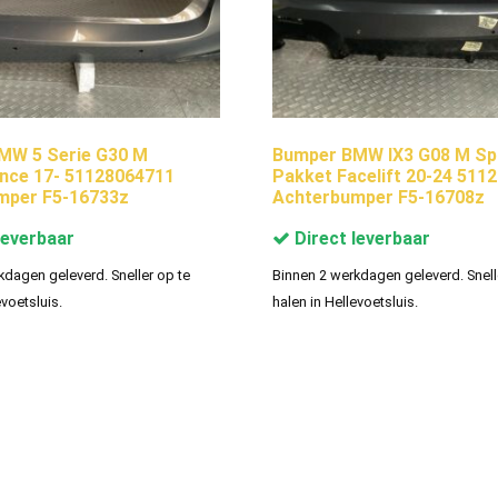
MW 5 Serie G30 M
Bumper BMW IX3 G08 M Sp
nce 17- 51128064711
Pakket Facelift 20-24 511
mper F5-16733z
Achterbumper F5-16708z
leverbaar
Direct leverbaar
kdagen geleverd. Sneller op te
Binnen 2 werkdagen geleverd. Snell
evoetsluis.
halen in Hellevoetsluis.