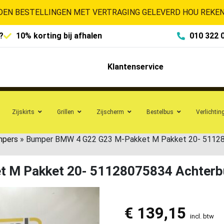
EN BESTELLINGEN MET VERTRAGING GELEVERD HOU REKENI
?
10% korting bij afhalen
010 322 
Klantenservice
Zijskirts
Grillen
Zijscherm
Bestelbus
Verlichtin
mpers
»
Bumper BMW 4 G22 G23 M-Pakket M Pakket 20- 5112
t M Pakket 20- 51128075834 Achter
€
139,15
incl. btw