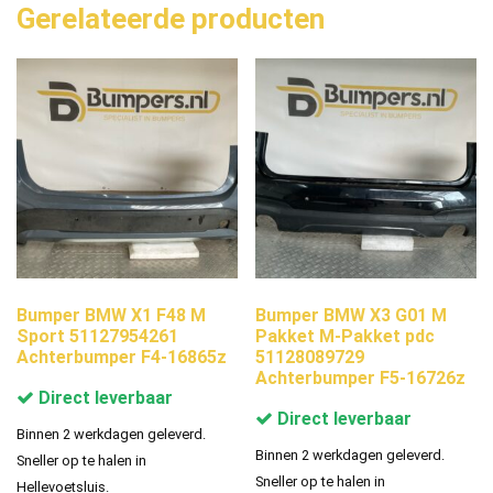
Gerelateerde producten
Bumper BMW X1 F48 M
Bumper BMW X3 G01 M
Sport 51127954261
Pakket M-Pakket pdc
Achterbumper F4-16865z
51128089729
Achterbumper F5-16726z
Direct leverbaar
Direct leverbaar
Binnen 2 werkdagen geleverd.
Binnen 2 werkdagen geleverd.
Sneller op te halen in
Sneller op te halen in
Hellevoetsluis.