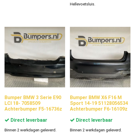
Hellevoetsluis.
Bumper BMW 3 Serie E90
Bumper BMW X6 F16 M
LCI 18- 7058509
Sport 14-19 51128056534
Achterbumper F5-16736z
Achterbumper F6-16109z
Direct leverbaar
Direct leverbaar
Binnen 2 werkdagen geleverd.
Binnen 2 werkdagen geleverd.