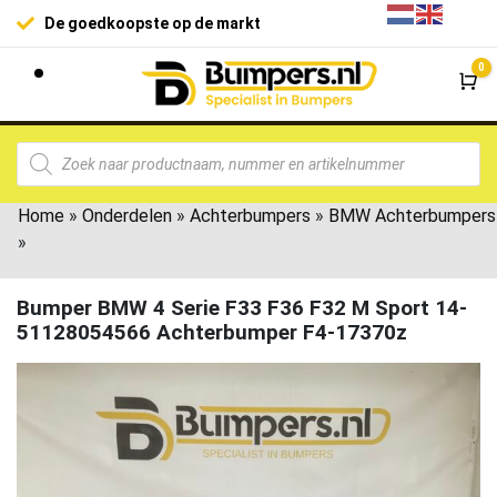
100% klanttevr
e goedkoopste op de markt
0
Wi
Home
»
Onderdelen
»
Achterbumpers
»
BMW Achterbumpers
»
Bumper BMW 4 Serie F33 F36 F32 M Sport 14-
51128054566 Achterbumper F4-17370z