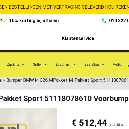
EN BESTELLINGEN MET VERTRAGING GELEVERD HOU REKENI
?
10% korting bij afhalen
010 322 
Klantenservice
Zijskirts
Grillen
Zijscherm
Bestelbus
Verlichtin
s
»
Bumper BMW i4 G26 MPakket M-Pakket Sport 5111807861
Pakket Sport 51118078610 Voorbump
€
512,44
incl. btw