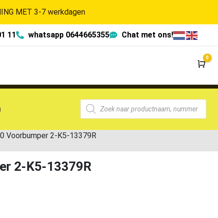
NG MET 3-7 werkdagen
01 11
whatsapp 0644665355
Chat met ons!
0
Wi
g
0 Voorbumper 2-K5-13379R
er 2-K5-13379R