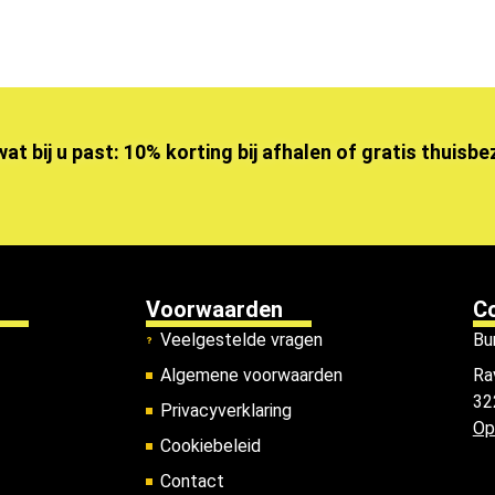
wat bij u past: 10% korting bij afhalen of gratis thuisb
Voorwaarden
C
Veelgestelde vragen
Bu
Algemene voorwaarden
Ra
32
Privacyverklaring
Op
Cookiebeleid
Contact