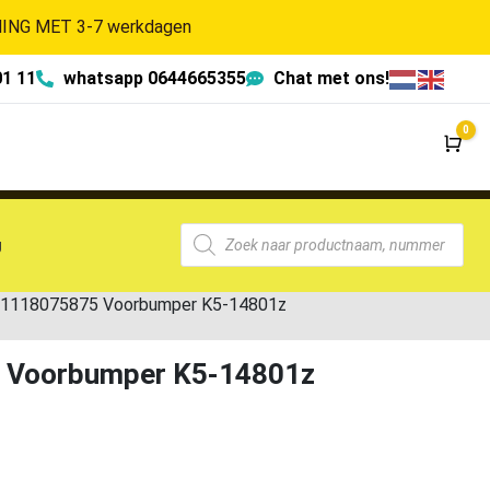
NG MET 3-7 werkdagen
01 11
whatsapp 0644665355
Chat met ons!
0
Wi
g
 51118075875 Voorbumper K5-14801z
5 Voorbumper K5-14801z