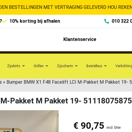
EN BESTELLINGEN MET VERTRAGING GELEVERD HOU REKENI
?
10% korting bij afhalen
010 322 
Klantenservice
Zijskirts
Grillen
Zijscherm
Bestelbus
Verlichtin
s
»
Bumper BMW X1 F48 Facelift LCI M-Pakket M Pakket 19-
I M-Pakket M Pakket 19- 5111807587
€
90,75
incl. btw