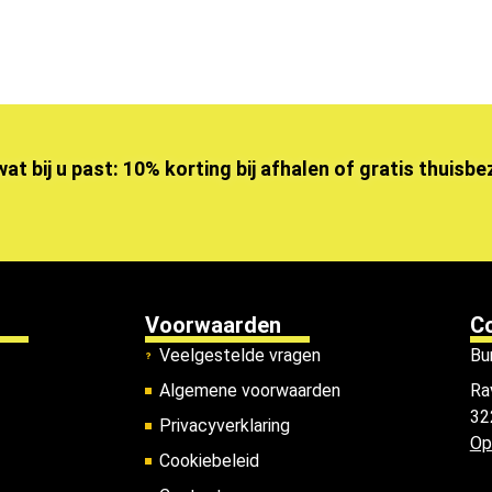
wat bij u past: 10% korting bij afhalen of gratis thuisb
Voorwaarden
C
Veelgestelde vragen
Bu
Algemene voorwaarden
Ra
32
Privacyverklaring
Op
Cookiebeleid