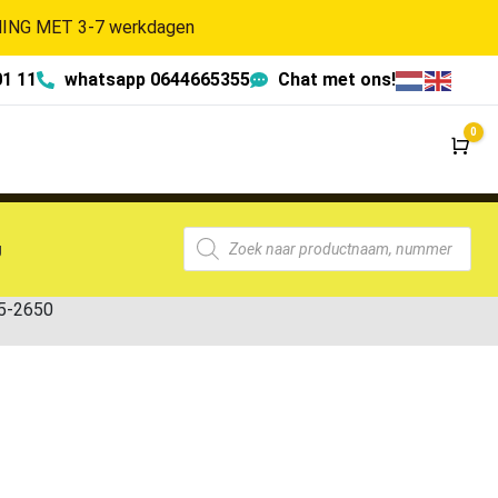
NG MET 3-7 werkdagen
01 11
whatsapp 0644665355
Chat met ons!
0
Wi
g
5-2650