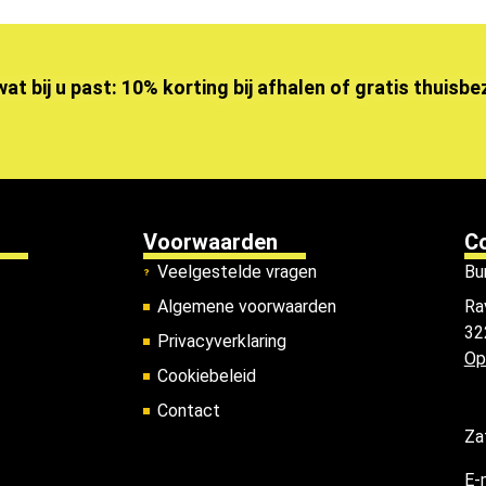
wat bij u past: 10% korting bij afhalen of gratis thuisb
Voorwaarden
C
Veelgestelde vragen
Bu
Algemene voorwaarden
Ra
32
Privacyverklaring
Op
Cookiebeleid
Contact
Za
E-