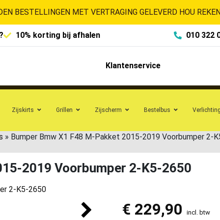
EN BESTELLINGEN MET VERTRAGING GELEVERD HOU REKENI
?
10% korting bij afhalen
010 322 
Klantenservice
Zijskirts
Grillen
Zijscherm
Bestelbus
Verlichtin
s
»
Bumper Bmw X1 F48 M-Pakket 2015-2019 Voorbumper 2-K
015-2019 Voorbumper 2-K5-2650
€
229,90
incl. btw