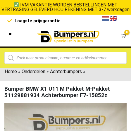
IVM VAKANTIE WORDEN BESTELLINGEN MET
VERTRAGING GELEVERD HOU REKENING MET 3-7 werkdagen
Laagste prijsgarantie
De goedko
0
Wi
Home
»
Onderdelen
»
Achterbumpers
»
Bumper BMW X1 U11 M Pakket M-Pakket
51129881934 Achterbumper F7-15852z