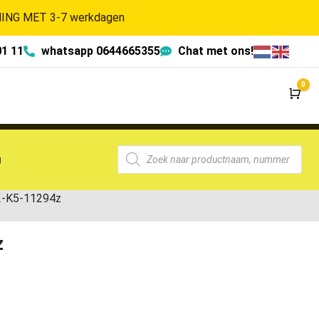
NG MET 3-7 werkdagen
01 11
whatsapp 0644665355
Chat met ons!
0
Wi
g
-K5-11294z
z