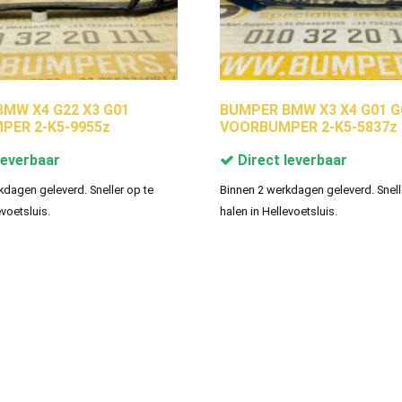
MW X4 G22 X3 G01
BUMPER BMW X3 X4 G01 G
ER 2-K5-9955z
VOORBUMPER 2-K5-5837z
leverbaar
Direct leverbaar
kdagen geleverd. Sneller op te
Binnen 2 werkdagen geleverd. Snell
evoetsluis.
halen in Hellevoetsluis.