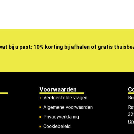
wat bij u past: 10% korting bij afhalen of gratis thuisb
Voorwaarden
C
Veelgestelde vragen
Bu
Algemene voorwaarden
Ra
32
Privacyverklaring
Op
Cookiebeleid