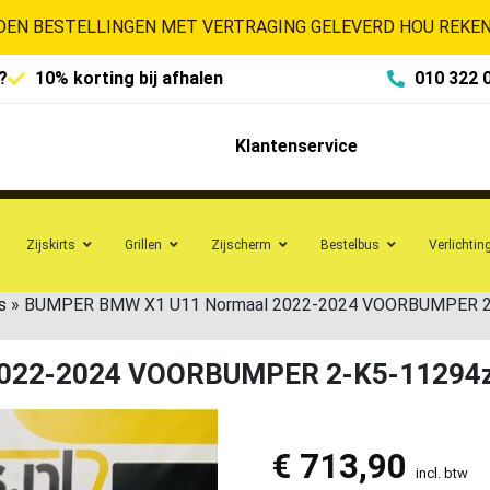
EN BESTELLINGEN MET VERTRAGING GELEVERD HOU REKENI
?
10% korting bij afhalen
010 322 
Klantenservice
Zijskirts
Grillen
Zijscherm
Bestelbus
Verlichtin
s
»
BUMPER BMW X1 U11 Normaal 2022-2024 VOORBUMPER 2
022-2024 VOORBUMPER 2-K5-11294
€
713,90
incl. btw