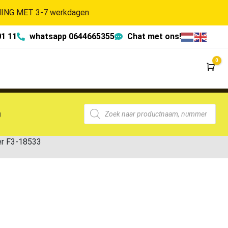
NG MET 3-7 werkdagen
01 11
whatsapp 0644665355
Chat met ons!
0
Wi
g
r F3-18533