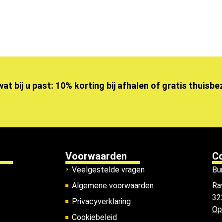
wat bij u past: 10% korting bij afhalen of gratis thuisb
Voorwaarden
C
Veelgestelde vragen
Bu
Algemene voorwaarden
Ra
32
Privacyverklaring
Op
Cookiebeleid