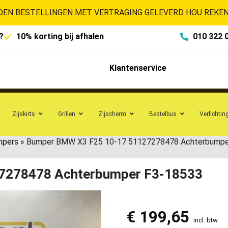
EN BESTELLINGEN MET VERTRAGING GELEVERD HOU REKENI
?
10% korting bij afhalen
010 322 
Klantenservice
Zijskirts
Grillen
Zijscherm
Bestelbus
Verlichtin
mpers
»
Bumper BMW X3 F25 10-17 51127278478 Achterbumpe
7278478 Achterbumper F3-18533
€
199,65
incl. btw