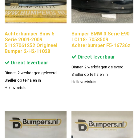
Achterbumper Bmw 5
Bumper BMW 3 Serie E90
Serie 2004-2009
LCI 18- 7058509
51127061252 Origineel
Achterbumper F5-16736z
Bumper 2-H2-11028
Direct leverbaar
Direct leverbaar
Binnen 2 werkdagen geleverd.
Binnen 2 werkdagen geleverd.
Sneller op te halen in
Sneller op te halen in
Hellevoetsluis.
Hellevoetsluis.