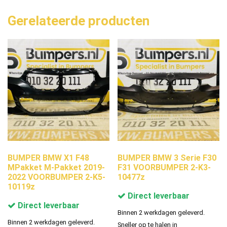
Gerelateerde producten
BUMPER BMW X1 F48
BUMPER BMW 3 Serie F30
MPakket M-Pakket 2019-
F31 VOORBUMPER 2-K3-
2022 VOORBUMPER 2-K5-
10477z
10119z
Direct leverbaar
Direct leverbaar
Binnen 2 werkdagen geleverd.
Binnen 2 werkdagen geleverd.
Sneller op te halen in