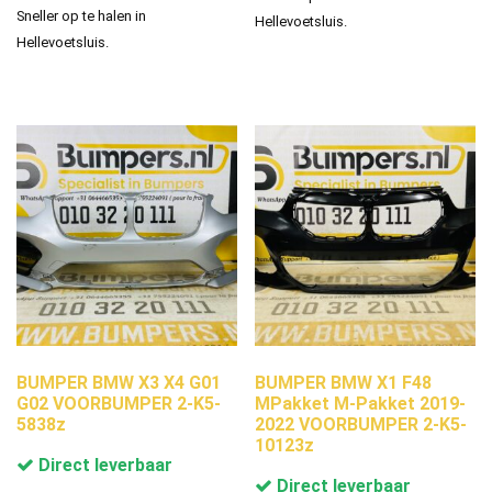
Sneller op te halen in
Hellevoetsluis.
Hellevoetsluis.
BUMPER BMW X3 X4 G01
BUMPER BMW X1 F48
G02 VOORBUMPER 2-K5-
MPakket M-Pakket 2019-
5838z
2022 VOORBUMPER 2-K5-
10123z
Direct leverbaar
Direct leverbaar