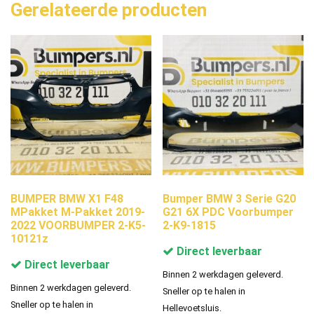
Gerelateerde producten
BUMPER BMW X1 F48
Bumper BMW 3 Serie G20
MPakket M-Pakket 2019-
G21 6X PDC Voorbumper
2022 VOORBUMPER 2-K5-
2-K9-1815
10121z
Direct leverbaar
Direct leverbaar
Binnen 2 werkdagen geleverd.
Binnen 2 werkdagen geleverd.
Sneller op te halen in
Sneller op te halen in
Hellevoetsluis.