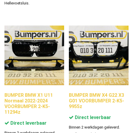
Hellevoetsluis.
BUMPER BMW X1 U11
BUMPER BMW X4 G22 X3
Normaal 2022-2024
G01 VOORBUMPER 2-K5-
VOORBUMPER 2-K5-
9955z
11294z
Direct leverbaar
Direct leverbaar
Binnen 2 werkdagen geleverd.
Binnen 2 werkdagen geleverd.