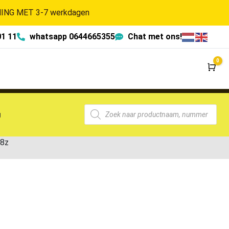
NG MET 3-7 werkdagen
01 11
whatsapp 0644665355
Chat met ons!
0
Wi
g
8z