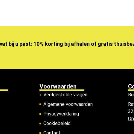
wat bij u past: 10% korting bij afhalen of gratis thuisb
Voorwaarden
C
Veelgestelde vragen
Bu
Algemene voorwaarden
Ra
32
Privacyverklaring
Op
Cookiebeleid
Contact