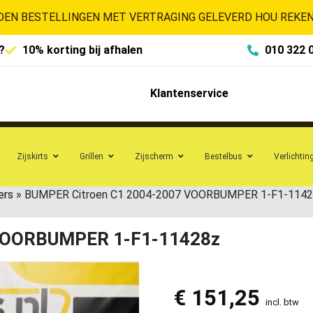
EN BESTELLINGEN MET VERTRAGING GELEVERD HOU REKENI
?
10% korting bij afhalen
010 322 
Klantenservice
Zijskirts
Grillen
Zijscherm
Bestelbus
Verlichtin
ers
»
BUMPER Citroen C1 2004-2007 VOORBUMPER 1-F1-1142
 VOORBUMPER 1-F1-11428z
€
151,25
incl. btw