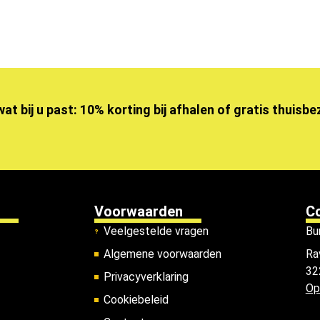
wat bij u past: 10% korting bij afhalen of gratis thuisb
Voorwaarden
C
Veelgestelde vragen
Bu
Algemene voorwaarden
Ra
32
Privacyverklaring
Op
Cookiebeleid