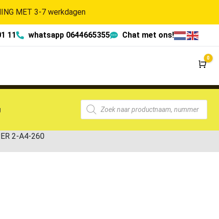
NG MET 3-7 werkdagen
01 11
whatsapp 0644665355
Chat met ons!
0
Wi
g
ER 2-A4-260