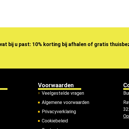
wat bij u past: 10% korting bij afhalen of gratis thuisb
Voorwaarden
C
Veelgestelde vragen
Bu
Algemene voorwaarden
Ra
32
Privacyverklaring
Op
Cookiebeleid