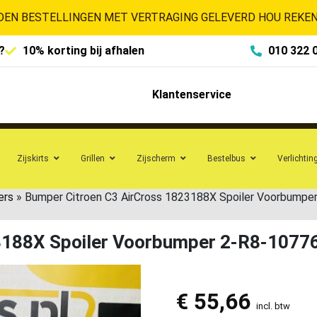
EN BESTELLINGEN MET VERTRAGING GELEVERD HOU REKENI
?
10% korting bij afhalen
010 322 
Klantenservice
Zijskirts
Grillen
Zijscherm
Bestelbus
Verlichtin
ers
»
Bumper Citroen C3 AirCross 1823188X Spoiler Voorbumpe
3188X Spoiler Voorbumper 2-R8-1077
€
55,66
incl. btw