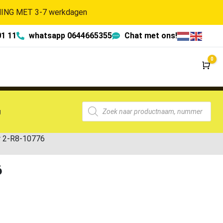
NG MET 3-7 werkdagen
01 11
whatsapp 0644665355
Chat met ons!
0
Wi
g
r 2-R8-10776
6