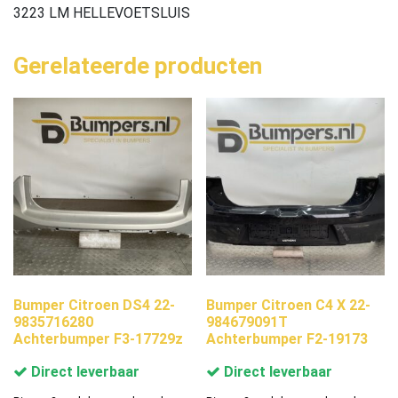
3223 LM HELLEVOETSLUIS
Gerelateerde producten
Bumper Citroen DS4 22-
Bumper Citroen C4 X 22-
9835716280
984679091T
Achterbumper F3-17729z
Achterbumper F2-19173
Direct leverbaar
Direct leverbaar