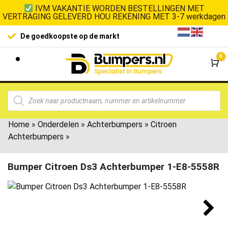
IVM VAKANTIE WORDEN BESTELLINGEN MET
VERTRAGING GELEVERD HOU REKENING MET 3-7 werkdagen
De goedkoopste op de markt
0
Wi
Home
»
Onderdelen
»
Achterbumpers
»
Citroen
Achterbumpers
»
Bumper Citroen Ds3 Achterbumper 1-E8-5558R