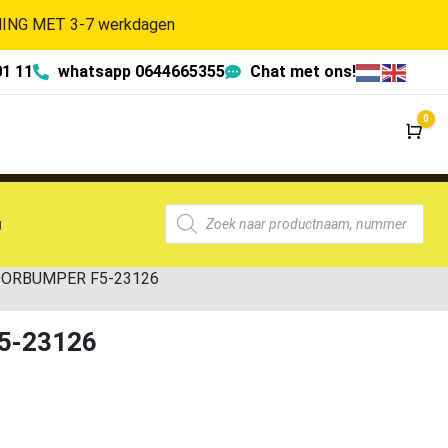
NG MET 3-7 werkdagen
01 11
whatsapp 0644665355
Chat met ons!
0
Wi
g
VOORBUMPER F5-23126
F5-23126