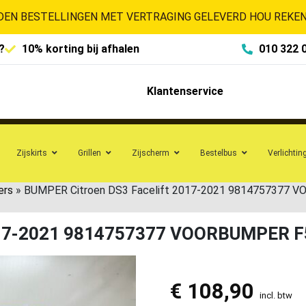
EN BESTELLINGEN MET VERTRAGING GELEVERD HOU REKENI
?
10% korting bij afhalen
010 322 
Klantenservice
Zijskirts
Grillen
Zijscherm
Bestelbus
Verlichtin
ers
»
BUMPER Citroen DS3 Facelift 2017-2021 9814757377 
2017-2021 9814757377 VOORBUMPER 
€
108,90
incl. btw