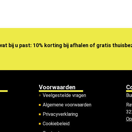
wat bij u past: 10% korting bij afhalen of gratis thuisb
Voorwaarden
C
Veelgestelde vragen
Bu
Algemene voorwaarden
Ra
32
Privacyverklaring
Op
Cookiebeleid