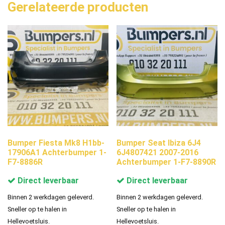
Gerelateerde producten
Bumper Fiesta Mk8 H1bb-
Bumper Seat Ibiza 6J4
17906A1 Achterbumper 1-
6J4807421 2007-2016
F7-8886R
Achterbumper 1-F7-8890R
Direct leverbaar
Direct leverbaar
Binnen 2 werkdagen geleverd.
Binnen 2 werkdagen geleverd.
Sneller op te halen in
Sneller op te halen in
Hellevoetsluis.
Hellevoetsluis.