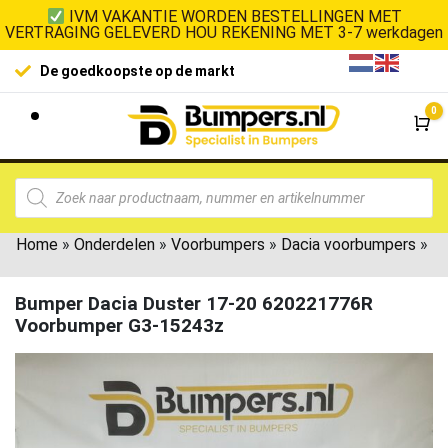
IVM VAKANTIE WORDEN BESTELLINGEN MET
VERTRAGING GELEVERD HOU REKENING MET 3-7 werkdagen
100% klanttevredenheid
Laagste
0
Wi
Home
»
Onderdelen
»
Voorbumpers
»
Dacia voorbumpers
»
Bumper Dacia Duster 17-20 620221776R
Voorbumper G3-15243z