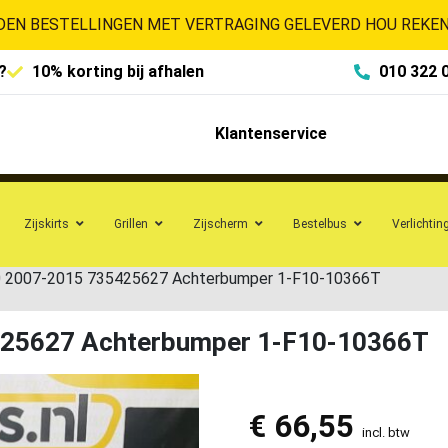
EN BESTELLINGEN MET VERTRAGING GELEVERD HOU REKENI
?
10% korting bij afhalen
010 322 
Klantenservice
Zijskirts
Grillen
Zijscherm
Bestelbus
Verlichtin
0 2007-2015 735425627 Achterbumper 1-F10-10366T
425627 Achterbumper 1-F10-10366T
€
66,55
incl. btw