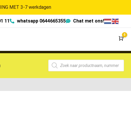
NG MET 3-7 werkdagen
01 11
whatsapp 0644665355
Chat met ons!
0
Wi
g