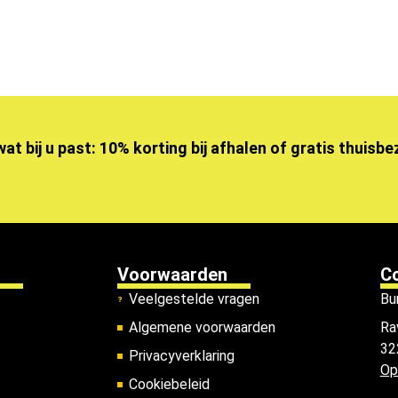
wat bij u past: 10% korting bij afhalen of gratis thuisb
Voorwaarden
C
Veelgestelde vragen
Bu
Algemene voorwaarden
Ra
32
Privacyverklaring
Op
Cookiebeleid