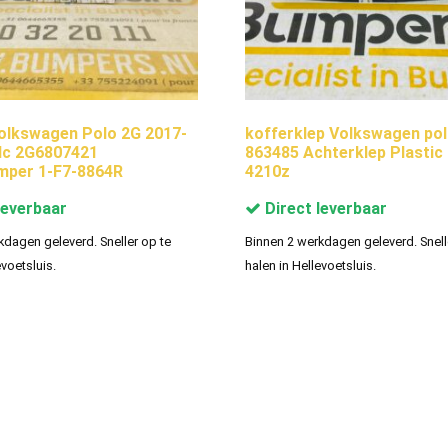
olkswagen Polo 2G 2017-
kofferklep Volkswagen pol
dc 2G6807421
863485 Achterklep Plastic 
mper 1-F7-8864R
4210z
leverbaar
Direct leverbaar
kdagen geleverd. Sneller op te
Binnen 2 werkdagen geleverd. Snell
evoetsluis.
halen in Hellevoetsluis.