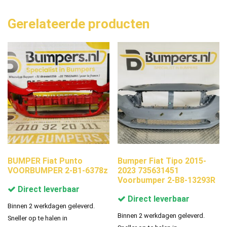
Gerelateerde producten
BUMPER Fiat Punto
Bumper Fiat Tipo 2015-
VOORBUMPER 2-B1-6378z
2023 735631451
Voorbumper 2-B8-13293R
Direct leverbaar
Direct leverbaar
Binnen 2 werkdagen geleverd.
Binnen 2 werkdagen geleverd.
Sneller op te halen in