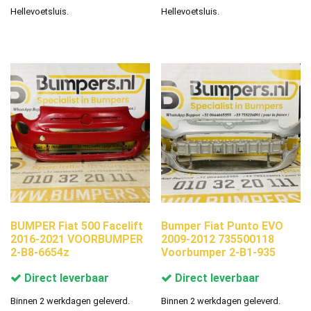
Hellevoetsluis.
Hellevoetsluis.
BUMPER Fiat 500 Facelift
Bumper Fiat Punto EVO
2016-2021 VOORBUMPER
2009-2012 735500118
2-B8-6654z
Voorbumper 2-B1-935
Direct leverbaar
Direct leverbaar
Binnen 2 werkdagen geleverd.
Binnen 2 werkdagen geleverd.