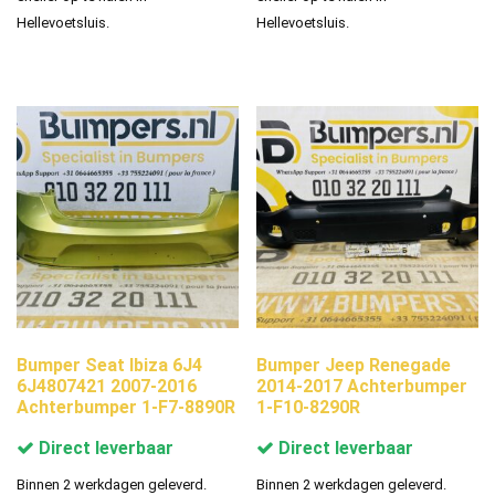
Hellevoetsluis.
Hellevoetsluis.
Bumper Seat Ibiza 6J4
Bumper Jeep Renegade
6J4807421 2007-2016
2014-2017 Achterbumper
Achterbumper 1-F7-8890R
1-F10-8290R
Direct leverbaar
Direct leverbaar
Binnen 2 werkdagen geleverd.
Binnen 2 werkdagen geleverd.