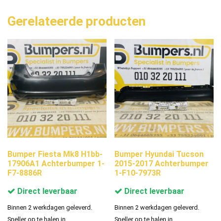
Gerelateerde producten
Bumper Fiesta Mk8 H1bb-
Bumper Hyundai Tucson
17906A1 Achterbumper 1-
2015-2017 Achterbumper
F7-8886R
1-F10-7973R
Direct leverbaar
Direct leverbaar
Binnen 2 werkdagen geleverd.
Binnen 2 werkdagen geleverd.
Sneller op te halen in
Sneller op te halen in