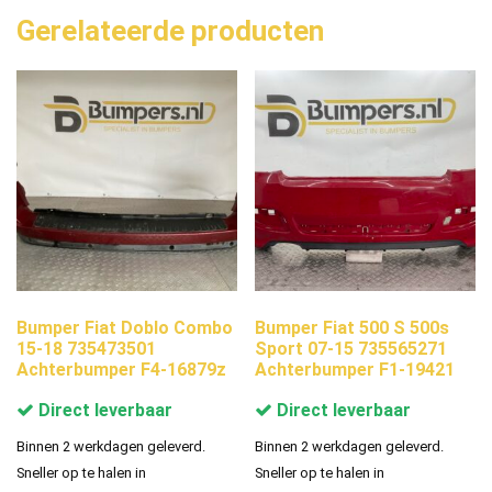
Gerelateerde producten
Bumper Fiat Doblo Combo
Bumper Fiat 500 S 500s
15-18 735473501
Sport 07-15 735565271
Achterbumper F4-16879z
Achterbumper F1-19421
Direct leverbaar
Direct leverbaar
Binnen 2 werkdagen geleverd.
Binnen 2 werkdagen geleverd.
Sneller op te halen in
Sneller op te halen in