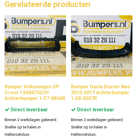
Gerelateerde producten
Bumper Volkswagen UP
Bumper Dacia Duster Neo
Cross 1S6807421H
2010-2017 Achterbumper
Achterbumper 1-F7-8866R
1-E8-5587R
Direct leverbaar
Direct leverbaar
Binnen 2 werkdagen geleverd.
Binnen 2 werkdagen geleverd.
Sneller op te halen in
Sneller op te halen in
Hellevoetsluis.
Hellevoetsluis.