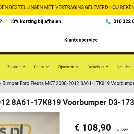
EN BESTELLINGEN MET VERTRAGING GELEVERD HOU REKENI
?
10% korting bij afhalen
010 322 
Klantenservice
Zijskirts
Grillen
Zijscherm
Bestelbus
Verlichtin
»
Bumper Ford Fiesta MK7 2008-2012 8A61-17K819 Voorbump
2012 8A61-17K819 Voorbumper D3-17
€
108,90
incl. btw