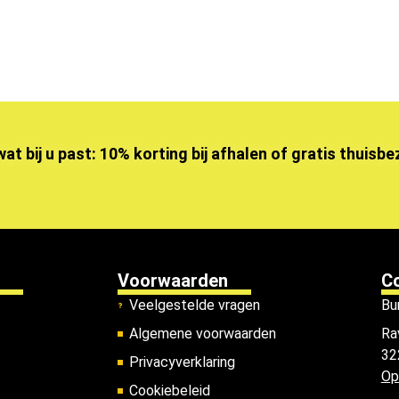
wat bij u past: 10% korting bij afhalen of gratis thuisb
Voorwaarden
C
Veelgestelde vragen
Bu
Algemene voorwaarden
Ra
32
Privacyverklaring
Op
Cookiebeleid