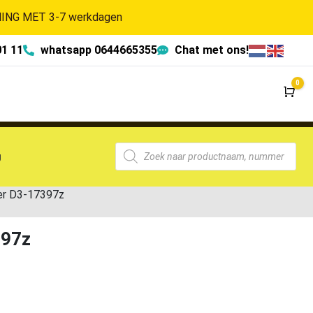
NG MET 3-7 werkdagen
01 11
whatsapp 0644665355
Chat met ons!
0
Wi
g
er D3-17397z
397z