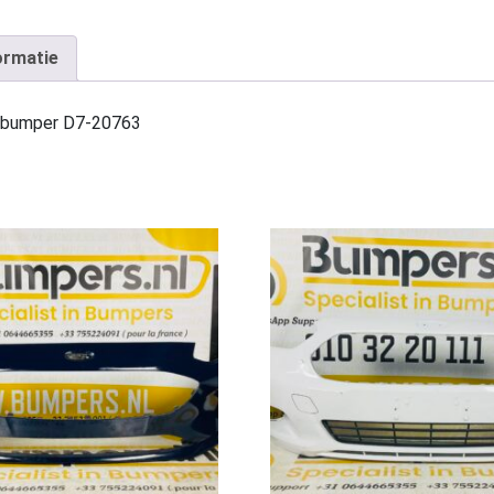
ormatie
rbumper D7-20763