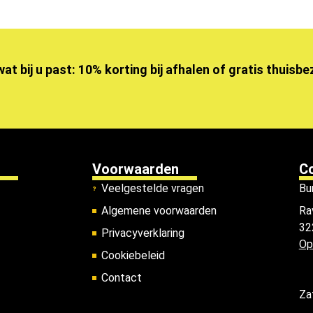
wat bij u past: 10% korting bij afhalen of gratis thuisb
Voorwaarden
C
Veelgestelde vragen
Bu
Algemene voorwaarden
Ra
32
Privacyverklaring
Op
Cookiebeleid
Contact
Za