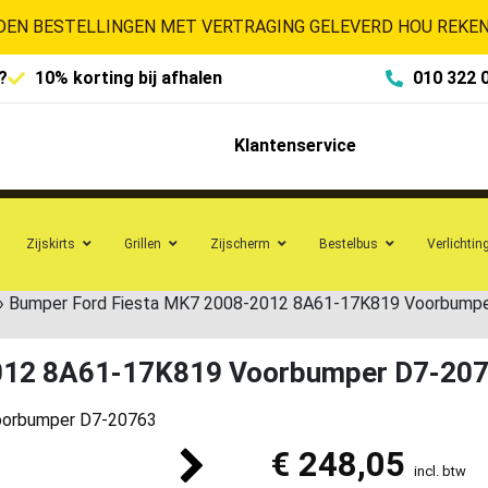
EN BESTELLINGEN MET VERTRAGING GELEVERD HOU REKENI
?
10% korting bij afhalen
010 322 
Klantenservice
Zijskirts
Grillen
Zijscherm
Bestelbus
Verlichtin
»
Bumper Ford Fiesta MK7 2008-2012 8A61-17K819 Voorbump
2012 8A61-17K819 Voorbumper D7-20
€
248,05
incl. btw