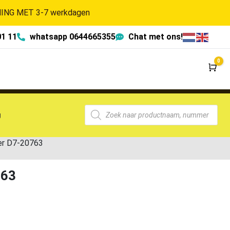
NG MET 3-7 werkdagen
01 11
whatsapp 0644665355
Chat met ons!
0
Wi
g
er D7-20763
763