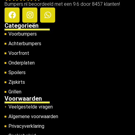
Bumpers.nl beoordeeld met een 9.6 door 8457 klanten!
Categorieën
Voorbumpers
Achterbumpers
Voorfront
Onderplaten
Spoilers
Zijskirts
Grillen
Voorwaarden
Veelgestelde vragen
Algemene voorwaarden
Privacyverklaring