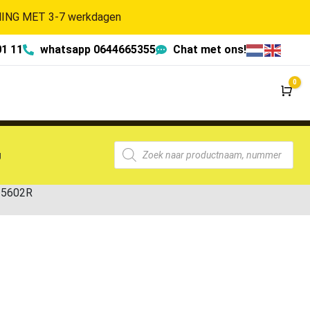
NG MET 3-7 werkdagen
01 11
whatsapp 0644665355
Chat met ons!
0
Wi
g
-5602R