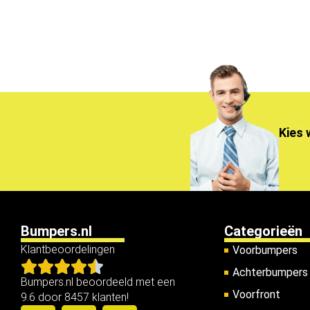
Kies 
Bumpers.nl
Categorieën
Klantbeoordelingen
Voorbumpers
Achterbumpers
Bumpers.nl beoordeeld met een
Voorfront
9.6 door 8457 klanten!