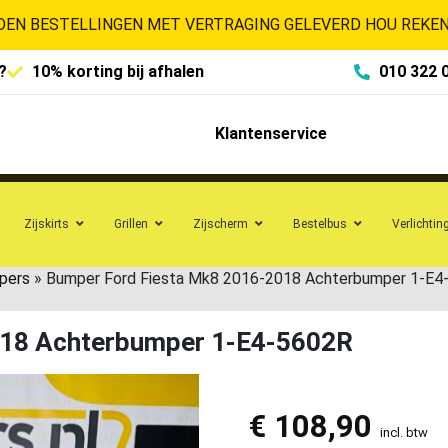
EN BESTELLINGEN MET VERTRAGING GELEVERD HOU REKENI
?
10% korting bij afhalen
010 322 
Klantenservice
Zijskirts
Grillen
Zijscherm
Bestelbus
Verlichtin
pers
»
Bumper Ford Fiesta Mk8 2016-2018 Achterbumper 1-E4
018 Achterbumper 1-E4-5602R
€
108,90
incl. btw