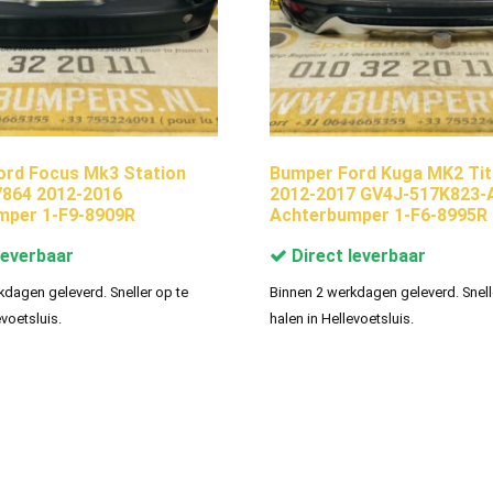
ord Focus Mk3 Station
Bumper Ford Kuga MK2 Ti
864 2012-2016
2012-2017 GV4J-517K823-
mper 1-F9-8909R
Achterbumper 1-F6-8995R
leverbaar
Direct leverbaar
kdagen geleverd. Sneller op te
Binnen 2 werkdagen geleverd. Snell
evoetsluis.
halen in Hellevoetsluis.