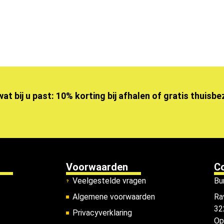
wat bij u past: 10% korting bij afhalen of gratis thuisb
Voorwaarden
C
Veelgestelde vragen
Bu
Algemene voorwaarden
Ra
32
Privacyverklaring
Op