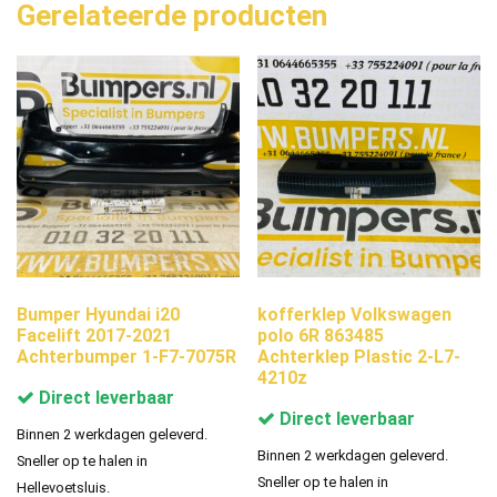
Gerelateerde producten
Bumper Hyundai i20
kofferklep Volkswagen
Facelift 2017-2021
polo 6R 863485
Achterbumper 1-F7-7075R
Achterklep Plastic 2-L7-
4210z
Direct leverbaar
Direct leverbaar
Binnen 2 werkdagen geleverd.
Binnen 2 werkdagen geleverd.
Sneller op te halen in
Sneller op te halen in
Hellevoetsluis.