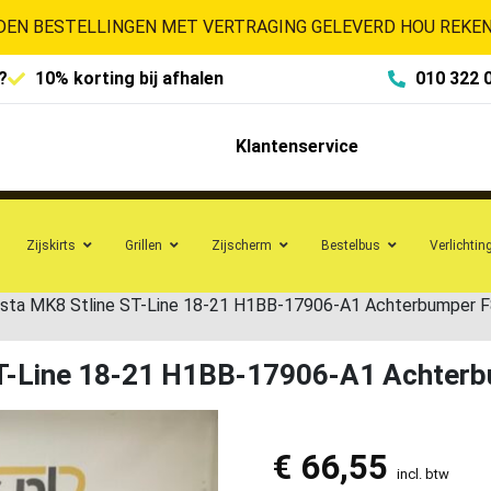
EN BESTELLINGEN MET VERTRAGING GELEVERD HOU REKENI
?
10% korting bij afhalen
010 322 
Klantenservice
Zijskirts
Grillen
Zijscherm
Bestelbus
Verlichtin
esta MK8 Stline ST-Line 18-21 H1BB-17906-A1 Achterbumper 
ST-Line 18-21 H1BB-17906-A1 Achter
€
66,55
incl. btw