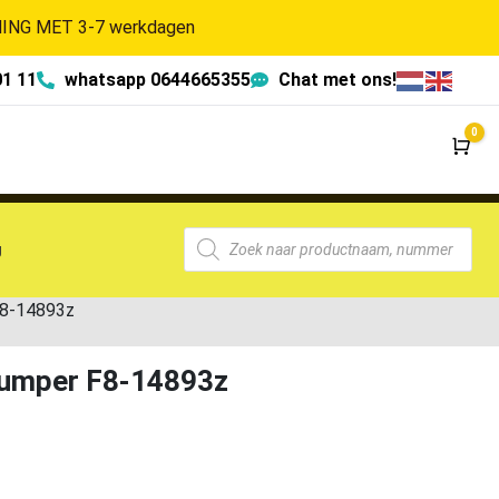
NG MET 3-7 werkdagen
01 11
whatsapp 0644665355
Chat met ons!
0
Wi
g
F8-14893z
bumper F8-14893z