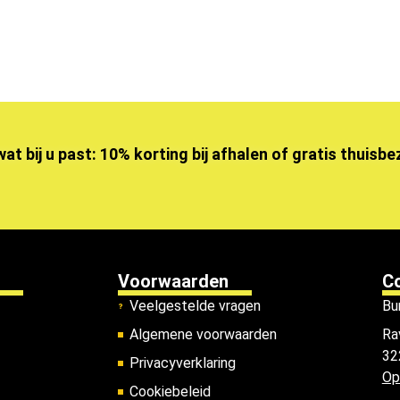
wat bij u past: 10% korting bij afhalen of gratis thuisb
Voorwaarden
C
Veelgestelde vragen
Bu
Algemene voorwaarden
Ra
32
Privacyverklaring
Op
Cookiebeleid