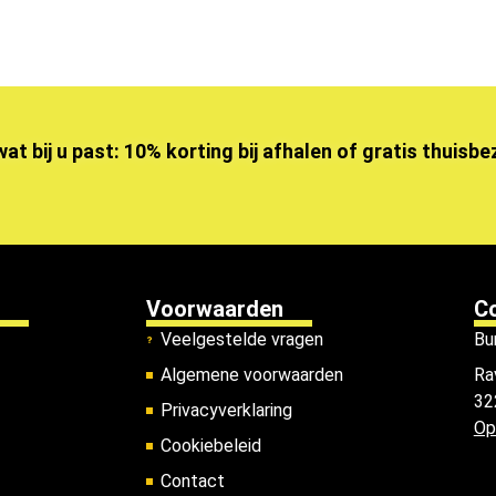
wat bij u past: 10% korting bij afhalen of gratis thuisb
Voorwaarden
C
Veelgestelde vragen
Bu
Algemene voorwaarden
Ra
32
Privacyverklaring
Op
Cookiebeleid
Contact