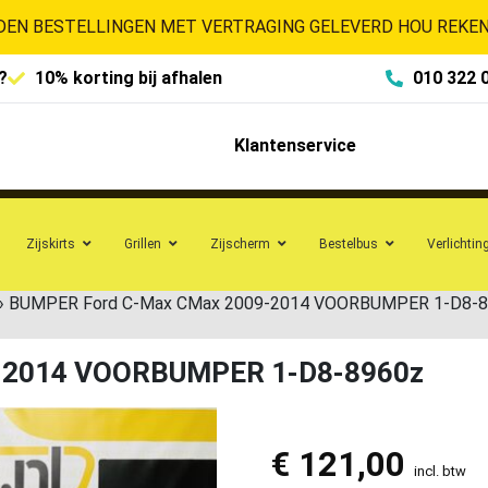
EN BESTELLINGEN MET VERTRAGING GELEVERD HOU REKENI
?
10% korting bij afhalen
010 322 
Klantenservice
Zijskirts
Grillen
Zijscherm
Bestelbus
Verlichtin
»
BUMPER Ford C-Max CMax 2009-2014 VOORBUMPER 1-D8-8
-2014 VOORBUMPER 1-D8-8960z
€
121,00
incl. btw