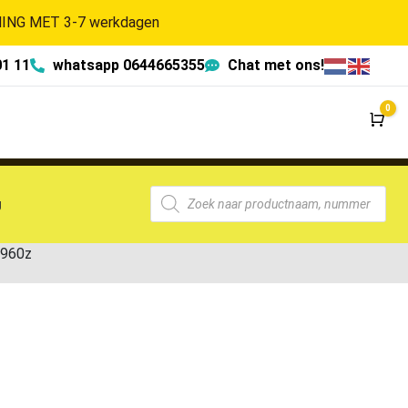
NG MET 3-7 werkdagen
01 11
whatsapp 0644665355
Chat met ons!
0
Wi
g
960z