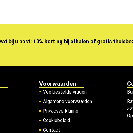
wat bij u past: 10% korting bij afhalen of gratis thuisb
Voorwaarden
C
Veelgestelde vragen
Bu
Algemene voorwaarden
Ra
32
Privacyverklaring
Op
Cookiebeleid
Contact