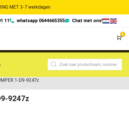
NG MET 3-7 werkdagen
01 11
whatsapp 0644665355
Chat met ons!
0
Wi
g
BUMPER 1-D9-9247z
D9-9247z