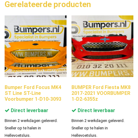
Gerelateerde producten
Bumper Ford Focus MK4
BUMPER Ford Fiesta MK8
ST Line ST-Line
2017-2021 VOORBUMPER
Voorbumper 1-D10-3093
1-D2-6355z
Direct leverbaar
Direct leverbaar
Binnen 2 werkdagen geleverd.
Binnen 2 werkdagen geleverd.
Sneller op te halen in
Sneller op te halen in
Hellevoetsluis.
Hellevoetsluis.