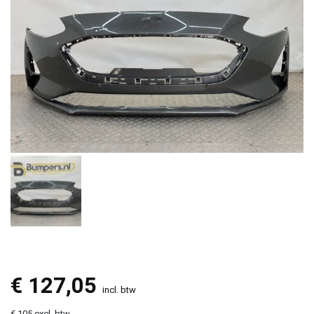
€
127,05
incl. btw
€ 105 excl. btw