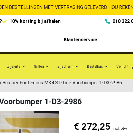
EN BESTELLINGEN MET VERTRAGING GELEVERD HOU REKENI
?
10% korting bij afhalen
010 322 
Klantenservice
Zijskirts
Grillen
Zijscherm
Bestelbus
Verlichtin
»
Bumper Ford Focus MK4 ST-Line Voorbumper 1-D3-2986
 Voorbumper 1-D3-2986
€
272,25
incl. btw