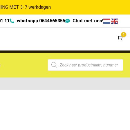
NG MET 3-7 werkdagen
01 11
whatsapp 0644665355
Chat met ons!
0
Wi
g