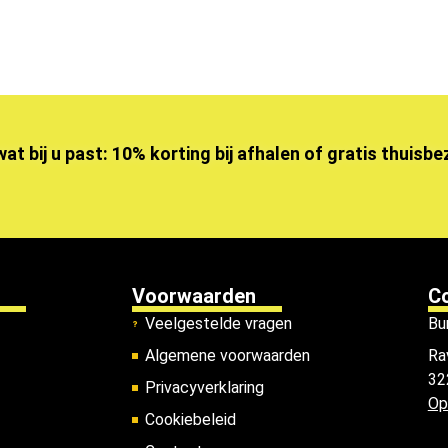
wat bij u past: 10% korting bij afhalen of gratis thuisb
Voorwaarden
C
Veelgestelde vragen
Bu
Algemene voorwaarden
Ra
32
Privacyverklaring
Op
Cookiebeleid