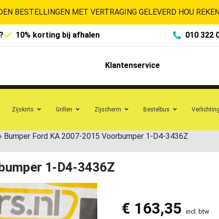
EN BESTELLINGEN MET VERTRAGING GELEVERD HOU REKENI
?
10% korting bij afhalen
010 322 
Klantenservice
Zijskirts
Grillen
Zijscherm
Bestelbus
Verlichtin
»
Bumper Ford KA 2007-2015 Voorbumper 1-D4-3436Z
rbumper 1-D4-3436Z
€
163,35
incl. btw