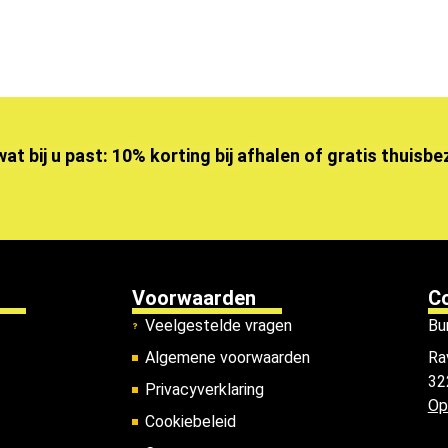
wat bij u past: 10% korting bij afhalen of gratis thuisb
Voorwaarden
C
Veelgestelde vragen
Bu
Algemene voorwaarden
Ra
32
Privacyverklaring
Op
Cookiebeleid