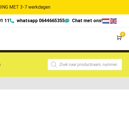
NG MET 3-7 werkdagen
01 11
whatsapp 0644665355
Chat met ons!
0
Wi
g