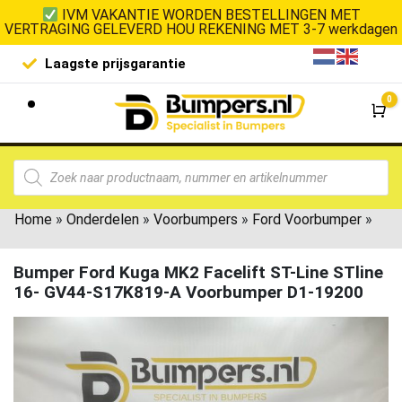
IVM VAKANTIE WORDEN BESTELLINGEN MET
VERTRAGING GELEVERD HOU REKENING MET 3-7 werkdagen
Laagste prijsgarantie
De goedko
0
Wi
Home
»
Onderdelen
»
Voorbumpers
»
Ford Voorbumper
»
Bumper Ford Kuga MK2 Facelift ST-Line STline
16- GV44-S17K819-A Voorbumper D1-19200