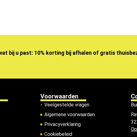
wat bij u past: 10% korting bij afhalen of gratis thuisb
Voorwaarden
C
Veelgestelde vragen
Bu
Algemene voorwaarden
Ra
32
Privacyverklaring
Op
Cookiebeleid