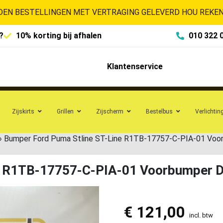
EN BESTELLINGEN MET VERTRAGING GELEVERD HOU REKENI
?
10% korting bij afhalen
010 322 
Klantenservice
Zijskirts
Grillen
Zijscherm
Bestelbus
Verlichtin
»
Bumper Ford Puma Stline ST-Line R1TB-17757-C-PIA-01 Vo
ne R1TB-17757-C-PIA-01 Voorbumper 
€
121,00
incl. btw