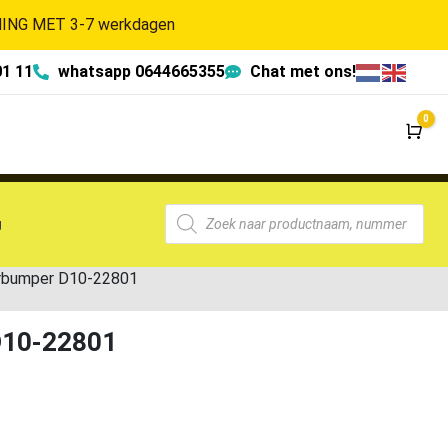
NG MET 3-7 werkdagen
01 11
whatsapp 0644665355
Chat met ons!
0
Wi
g
orbumper D10-22801
D10-22801