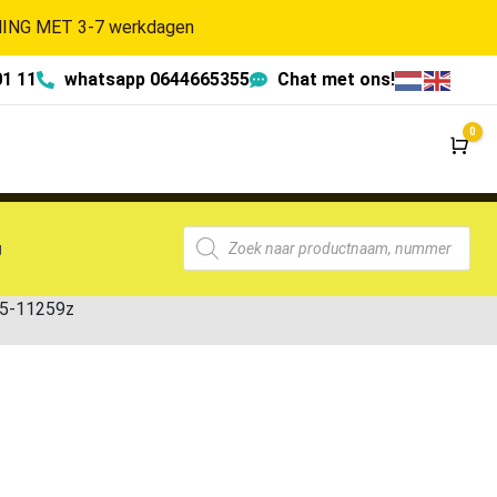
NG MET 3-7 werkdagen
01 11
whatsapp 0644665355
Chat met ons!
0
Wi
g
5-11259z