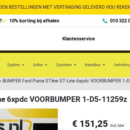
EN BESTELLINGEN MET VERTRAGING GELEVERD HOU REKENI
?
10% korting bij afhalen
010 322 
Klantenservice
Zijskirts
Grillen
Zijscherm
Bestelbus
Verlichtin
»
BUMPER Ford Puma STline ST-Line 6xpdc VOORBUMPER 1-D
ine 6xpdc VOORBUMPER 1-D5-11259z
€
151,25
incl. btw