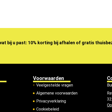
wat bij u past: 10% korting bij afhalen of gratis thuisb
Voorwaarden
C
Veelgestelde vragen
Bu
Algemene voorwaarden
Ra
32
Privacyverklaring
Op
Cookiebeleid