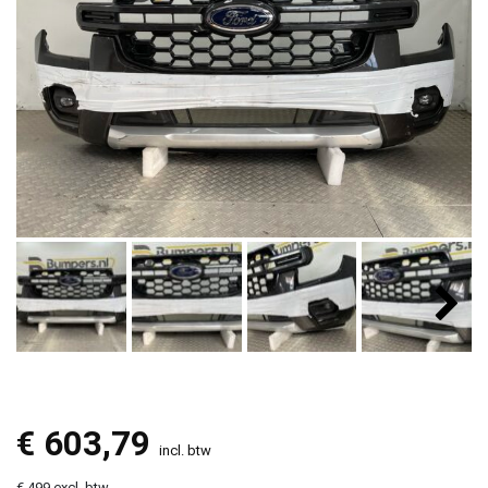
€
603,79
incl. btw
€ 499 excl. btw