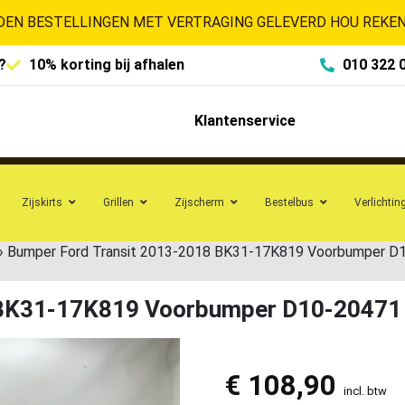
EN BESTELLINGEN MET VERTRAGING GELEVERD HOU REKENI
?
10% korting bij afhalen
010 322 
Klantenservice
Zijskirts
Grillen
Zijscherm
Bestelbus
Verlichtin
»
Bumper Ford Transit 2013-2018 BK31-17K819 Voorbumper D
 BK31-17K819 Voorbumper D10-20471
€
108,90
incl. btw