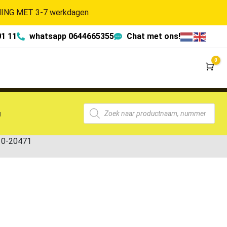
NG MET 3-7 werkdagen
01 11
whatsapp 0644665355
Chat met ons!
0
Wi
g
10-20471