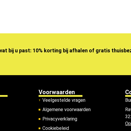
wat bij u past: 10% korting bij afhalen of gratis thuisb
Voorwaarden
C
Veelgestelde vragen
Bu
Algemene voorwaarden
Ra
32
Privacyverklaring
Op
Cookiebeleid