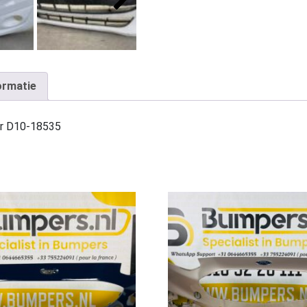
ormatie
er D10-18535