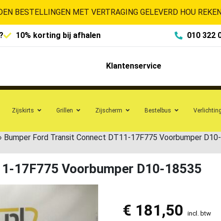
EN BESTELLINGEN MET VERTRAGING GELEVERD HOU REKENI
?
10% korting bij afhalen
010 322 
Klantenservice
Zijskirts
Grillen
Zijscherm
Bestelbus
Verlichtin
»
Bumper Ford Transit Connect DT11-17F775 Voorbumper D10
T11-17F775 Voorbumper D10-18535
€
181,50
incl. btw