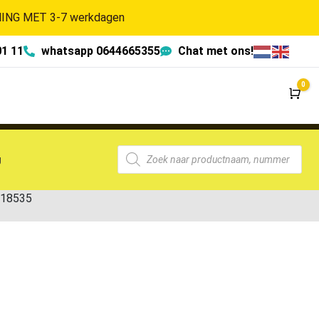
NG MET 3-7 werkdagen
01 11
whatsapp 0644665355
Chat met ons!
0
Wi
g
-18535