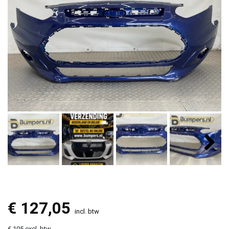
€
127,05
incl. btw
€ 105 excl. btw