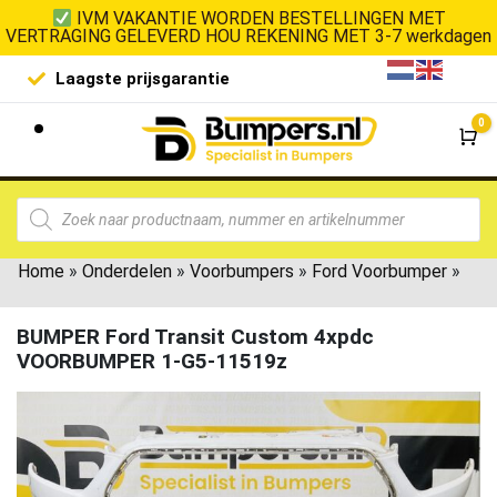
IVM VAKANTIE WORDEN BESTELLINGEN MET
VERTRAGING GELEVERD HOU REKENING MET 3-7 werkdagen
Laagste prijsgarantie
De goedko
0
Wi
Home
»
Onderdelen
»
Voorbumpers
»
Ford Voorbumper
»
BUMPER Ford Transit Custom 4xpdc
VOORBUMPER 1-G5-11519z