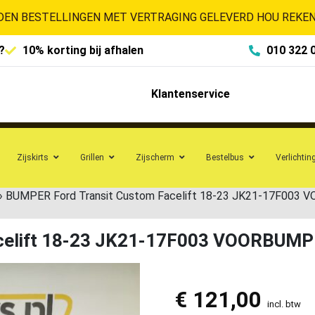
EN BESTELLINGEN MET VERTRAGING GELEVERD HOU REKENI
?
10% korting bij afhalen
010 322 
Klantenservice
Zijskirts
Grillen
Zijscherm
Bestelbus
Verlichtin
»
BUMPER Ford Transit Custom Facelift 18-23 JK21-17F003
celift 18-23 JK21-17F003 VOORBUM
€
121,00
incl. btw