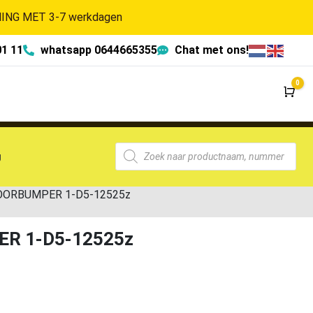
NG MET 3-7 werkdagen
01 11
whatsapp 0644665355
Chat met ons!
0
Wi
g
 VOORBUMPER 1-D5-12525z
PER 1-D5-12525z