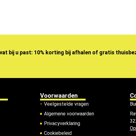
wat bij u past: 10% korting bij afhalen of gratis thuisb
Voorwaarden
C
Veelgestelde vragen
Bu
Algemene voorwaarden
Ra
32
Privacyverklaring
Op
Cookiebeleid