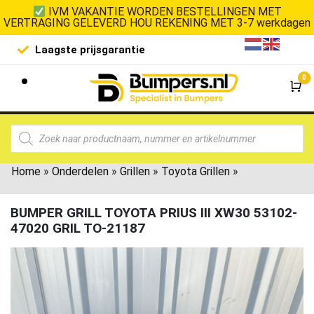
IVM VAKANTIE WORDEN BESTELLINGEN MET
VERTRAGING GELEVERD HOU REKENING MET 3-7 werkdagen
Laagste prijsgarantie
De goedko
0
Wi
Home
»
Onderdelen
»
Grillen
»
Toyota Grillen
»
BUMPER GRILL TOYOTA PRIUS III XW30 53102-
47020 GRIL TO-21187