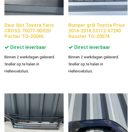
Deur lijst Toyota Yaris
Bumper grill Toyota Prius
CROSS 75077-0D020
2016-2018 53112-47240
Portier TO-20046
Rooster TO-20074
Direct leverbaar
Direct leverbaar
Binnen 2 werkdagen geleverd.
Binnen 2 werkdagen geleverd.
Sneller op te halen in
Sneller op te halen in
Hellevoetsluis.
Hellevoetsluis.